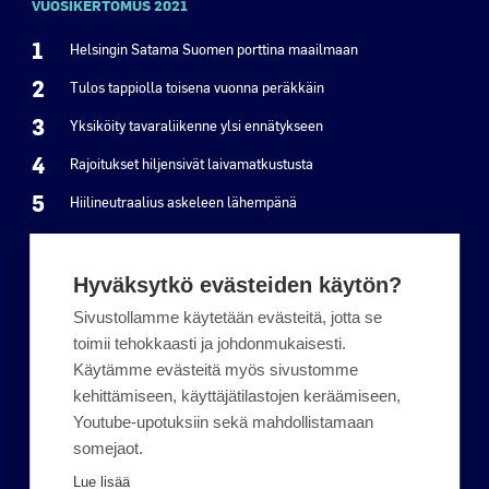
VUOSIKERTOMUS 2021
1
Helsingin Satama Suomen porttina maailmaan
2
Tulos tappiolla toisena vuonna peräkkäin
3
Yksiköity tavaraliikenne ylsi ennätykseen
4
Rajoitukset hiljensivät laivamatkustusta
5
Hiilineutraalius askeleen lähempänä
6
Teemana yhteistyö
7
Ulkomaankaupan ja matkustuksen johtava satama
Hyväksytkö evästeiden käytön?
8
Ilmastotavoitteet haastavat toimijoita
Sivustollamme käytetään evästeitä, jotta se
toimii tehokkaasti ja johdonmukaisesti.
HELSINGIN SATAMA OY
Käytämme evästeitä myös sivustomme
kehittämiseen, käyttäjätilastojen keräämiseen,
Helsingin Satama Oy
Youtube-upotuksiin sekä mahdollistamaan
somejaot.
PL 197, 00141 HELSINKI
Lue lisää