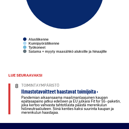
Alusliikenne
Kumipyöräliikenne
Työkoneet
Satama + myyty maasähkö aluksille ja hinaajille
End of interactive chart.
LUE SEURAAVAKSI
8
TOIMINTAYMPÄRISTÖ
Ilmastotavoitteet haastavat toimijoita ›
Pandemian aikaansaama maailmanlaajuinen kaupan
epätasapaino jatkui edelleen ja EU julkaisi Fit for 55 -paketin,
joka kertoo vahvasta tahtotilasta päästä merenkulun
hiilineutraaliuteen. Siinä kenties kaksi suurinta kaupan ja
merenkulun haastajaa.