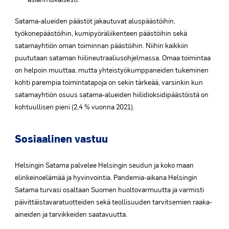
Satama-alueiden päästöt jakautuvat aluspäästöihin,
työkonepäästöihin, kumipyöräliikenteen päästöihin sekä
satamayhtiön oman toiminnan päästöihin. Niihin kaikkiin
puututaan sataman hiilineutraaliusohjelmassa. Omaa toimintaa
on helpoin muuttaa, mutta yhteistyökumppaneiden tukeminen
kohti parempia toimintatapoja on sekin tärkeää, varsinkin kun
satamayhtiön osuus satama-alueiden hiilidioksidipäästöistä on
kohtuullisen pieni (2,4 % vuonna 2021).
Sosiaalinen vastuu
Helsingin Satama palvelee Helsingin seudun ja koko maan
elinkeinoelämää ja hyvinvointia. Pandemia-aikana Helsingin
Satama turvasi osaltaan Suomen huoltovarmuutta ja varmisti
päivittäistavaratuotteiden sekä teollisuuden tarvitsemien raaka-
aineiden ja tarvikkeiden saatavuutta.