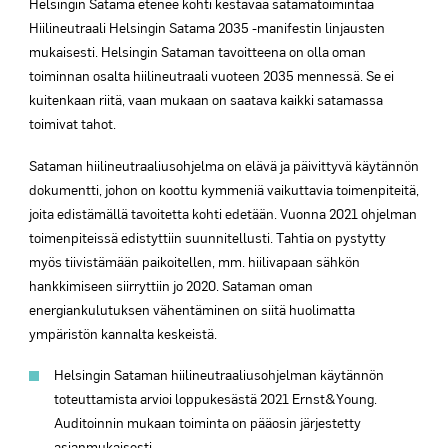
Helsingin Satama etenee kohti kestävää satamatoimintaa
Hiilineutraali Helsingin Satama 2035 -manifestin linjausten
mukaisesti. Helsingin Sataman tavoitteena on olla oman
toiminnan osalta hiilineutraali vuoteen 2035 mennessä. Se ei
kuitenkaan riitä, vaan mukaan on saatava kaikki satamassa
toimivat tahot.
Sataman hiilineutraaliusohjelma on elävä ja päivittyvä käytännön
dokumentti, johon on koottu kymmeniä vaikuttavia toimenpiteitä,
joita edistämällä tavoitetta kohti edetään. Vuonna 2021 ohjelman
toimenpiteissä edistyttiin suunnitellusti. Tahtia on pystytty
myös tiivistämään paikoitellen, mm. hiilivapaan sähkön
hankkimiseen siirryttiin jo 2020. Sataman oman
energiankulutuksen vähentäminen on siitä huolimatta
ympäristön kannalta keskeistä.
Helsingin Sataman hiilineutraaliusohjelman käytännön
toteuttamista arvioi loppukesästä 2021 Ernst&Young.
Auditoinnin mukaan toiminta on pääosin järjestetty
asianmukaisesti.