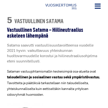
VUOSIKERTOMUS
2021
5
VASTUULLINEN SATAMA
Vastuullinen Satama – Hiilineutraalius
askeleen lähempänä
Satama saavutti vastuullisuustavoitteensa vuodelle
2021 hyvin: vaikuttavuus yhteiskunnan
huoltovarmuudelle korostui ja hiilineutraaliusohjelma
eteni suunnitellusti.
Sataman vastuujohtamismallin keskeisimpiä osa-alueita ovat
taloudellinen ja sosiaalinen vastuu sekä ympäristövastuu.
Tavoitteita ja päätöksiä tarkastellaan niin taloudelliselta,
yhteiskunnalliselta kuin eettiseltäkin kannalta yrityksen
sidosryhmät huomioiden.