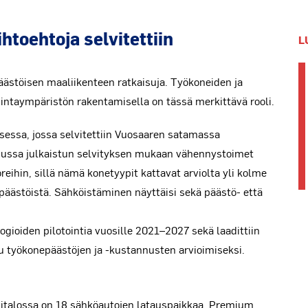
htoehtoja selvitettiin
L
ästöisen maaliikenteen ratkaisuja. Työkoneiden ja
imintaympäristön rakentamisella on tässä merkittävä rooli.
essa, jossa selvitettiin Vuosaaren satamassa
kuussa julkaistun selvityksen mukaan vähennystoimet
toreihin, sillä nämä konetyypit kattavat arviolta yli kolme
äästöistä. Sähköistäminen näyttäisi sekä päästö- että
ioiden pilotointia vuosille 2021–2027 sekä laadittiin
 työkonepäästöjen ja -kustannusten arvioimiseksi.
italossa on 18 sähköautojen latauspaikkaa. Premium