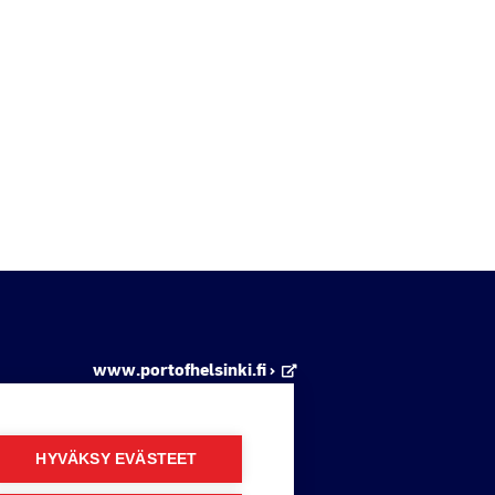
www.portofhelsinki.fi ›
Verkkolehti ›
HYVÄKSY EVÄSTEET