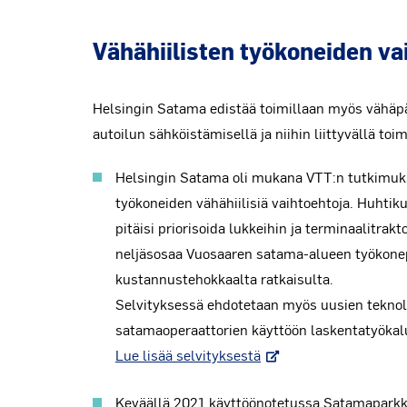
Vähähiilisten työkoneiden vai
Helsingin Satama edistää toimillaan myös vähäpä
autoilun sähköistämisellä ja niihin liittyvällä to
Helsingin Satama oli mukana VTT:n tutkimuks
työkoneiden vähähiilisiä vaihtoehtoja. Huhti
pitäisi priorisoida lukkeihin ja terminaalitrak
neljäsosaa Vuosaaren satama-alueen työkonep
kustannustehokkaalta ratkaisulta.
Selvityksessä ehdotetaan myös uusien teknolog
satamaoperaattorien käyttöön laskentatyökalu
Lue lisää selvityksestä
Keväällä 2021 käyttöönotetussa Satamaparkk