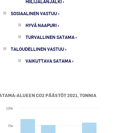
HIILIJALANJÄLKI
SOSIAALINEN VASTUU
HYVÄ NAAPURI
TURVALLINEN SATAMA
TALOUDELLINEN VASTUU
VAIKUTTAVA SATAMA
ATAMA-ALUEEN CO2 PÄÄSTÖT 2021, TONNIA
100k
art
r chart with 4 data series.
75k
he chart has 1 X axis displaying Aikajana vuodesta 2019 vuotee