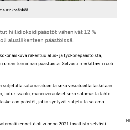
T
at aurinkosähköä.
ut hiilidioksidipäästöt vähenivät 12 %
li alusliikenteen päästöissä.
 kokonaiskuva rakentuu alus- ja työkonepäästöistä,
n oman toiminnan päästöistä. Selvästi merkittävin rooli
 suljetulla satama-alueella sekä vesialueilla lasketaan
En
, laiturissaolo, manööveraukset sekä satamasta lähtö
asketaan päästöt, jotka syntyvät suljetulla satama-
H
tamaliikennettä oli vuonna 2021 tavallista selvästi