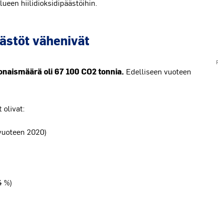
ueen hiilidioksidipäästöihin.
Ch
Ba
äästöt vähenivät
Th
Th
naismäärä oli 67 100 CO2 tonnia.
Edelliseen vuoteen
 olivat:
 vuoteen 2020)
4 %)
En