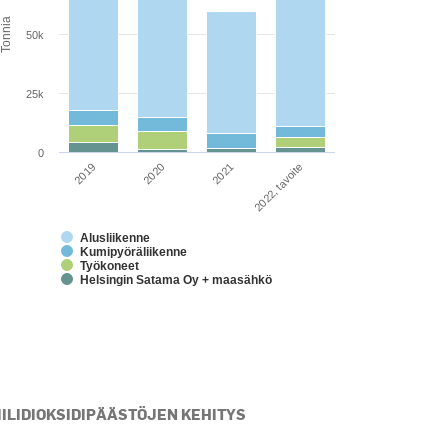
he chart has 1 Y axis displaying CO2 päästömäärät tuhansina to
Tonnia
50k
25k
0
2019
2020
2021
2022, tavoite
Alusliikenne
Kumipyöräliikenne
Työkoneet
Helsingin Satama Oy + maasähkö
d of interactive chart.
IILIDIOKSIDIPÄÄSTÖJEN KEHITYS