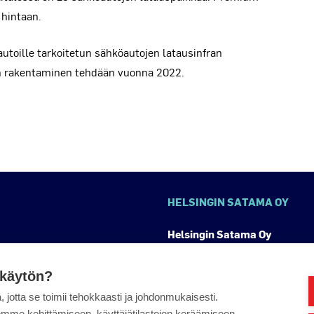
 hintaan.
toille tarkoitetun sähköautojen latausinfran
en rakentaminen tehdään vuonna 2022.
HELSINGIN SATAMA OY
Helsingin Satama Oy
PL 197, 00141 HELSINKI
 käytön?
Olympiaranta 3, 00140 Helsinki
 jotta se toimii tehokkaasti ja johdonmukaisesti.
me kehittämiseen, käyttäjätilastojen keräämiseen,