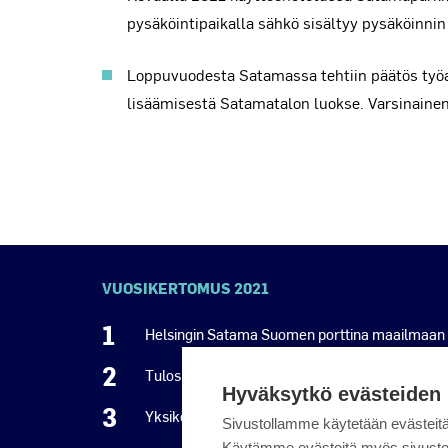
pysäköintipaikalla sähkö sisältyy pysäköinnin
Loppuvuodesta Satamassa tehtiin päätös työau
lisäämisestä Satamatalon luokse. Varsinain
VUOSIKERTOMUS 2021
1
Helsingin Satama Suomen porttina maailmaan
2
Tulos tappiolla toisena vuonna peräkkäin
Hyväksytkö evästeiden
3
Yksiköity tavaraliikenne ylsi ennätykseen
Sivustollamme käytetään evästeitä,
Käytämme evästeitä myös sivustom