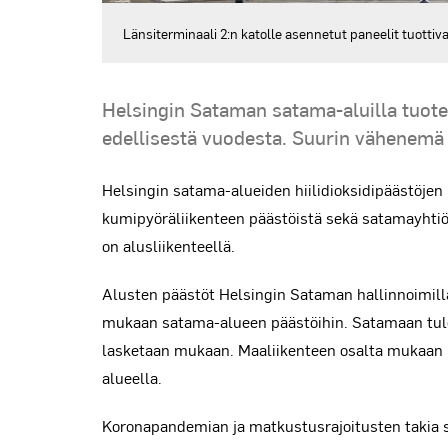
Länsiterminaali 2:n katolle asennetut paneelit tuottiv
Helsingin Sataman satama-aluilla tuotet
edellisestä vuodesta. Suurin vähenemä o
Helsingin satama-alueiden hiilidioksidipäästöjen
kumipyöräliikenteen päästöistä sekä satamayhtiö
on alusliikenteellä.
Alusten päästöt Helsingin Sataman hallinnoimilla
mukaan satama-alueen päästöihin. Satamaan tulo
lasketaan mukaan. Maaliikenteen osalta mukaan l
alueella.
Koronapandemian ja matkustusrajoitusten takia sa