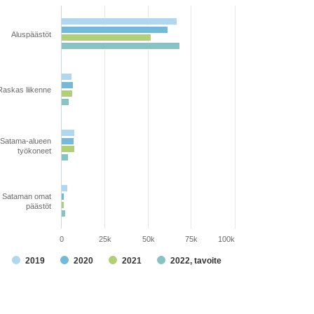
art
Aluspäästöt
r chart with 4 data series.
e chart has 1 X axis displaying Hiilidioksidipäästöjen jakautumi
e chart has 1 Y axis displaying Hiilidioksidipäästöt yhteensä.. 
Raskas liikenne
Satama-alueen
työkoneet
Sataman omat
päästöt
0
25k
50k
75k
100k
2019
2020
2021
2022, tavoite
d of interactive chart.