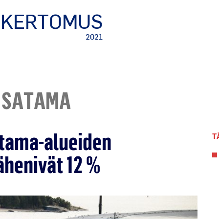
IKERTOMUS
2021
 SATAMA
atama-alueiden
T
vähenivät 12 %