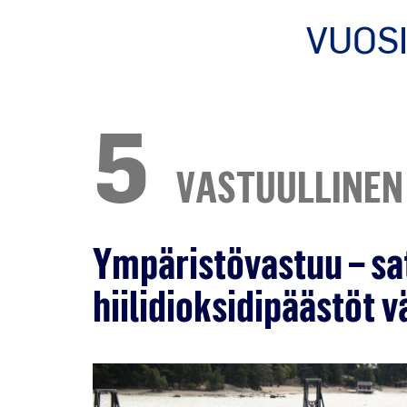
VUOS
5
VASTUULLINEN
Ympäristövastuu – s
hiilidioksidipäästöt 