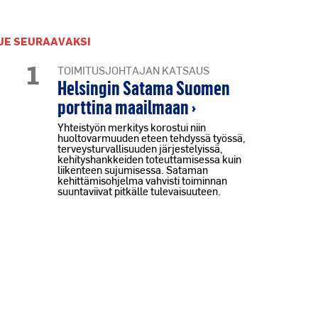
UE SEURAAVAKSI
1
TOIMITUSJOHTAJAN KATSAUS
Helsingin Satama Suomen
porttina maailmaan ›
Yhteistyön merkitys korostui niin
huoltovarmuuden eteen tehdyssä työssä,
terveysturvallisuuden järjestelyissä,
kehityshankkeiden toteuttamisessa kuin
liikenteen sujumisessa. Sataman
kehittämisohjelma vahvisti toiminnan
suuntaviivat pitkälle tulevaisuuteen.